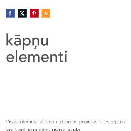
Visas interneta veikalā redzamās pozīcijas ir iespējams
izgatavot no
priedes
,
oša
un
ozola
.