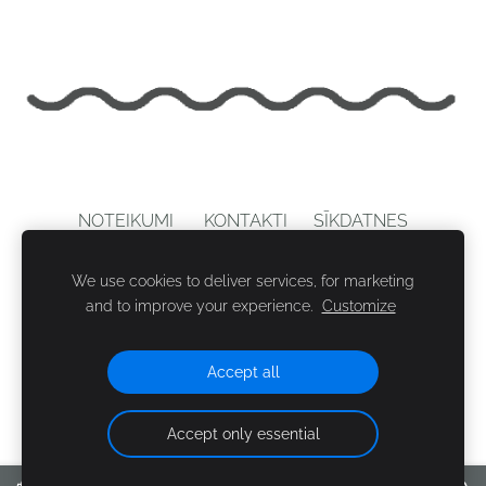
NOTEIKUMI
KONTAKTI
SĪKDATNES
© SIA SIGULDAS VIRPOTĀJI. Visas tiesības paturētas.
We use cookies to deliver services, for marketing
and to improve your experience.
Customize
Accept all
Accept only essential