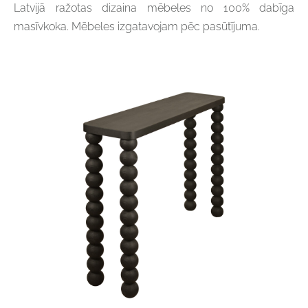
Latvijā ražotas dizaina mēbeles no 100% dabīga
masīvkoka. Mēbeles izgatavojam pēc pasūtījuma.