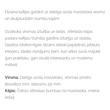
Dizaina kafijas galdiņš ar dabīga ozola masīvkoka virsmu
un skulpturālām bumbu kājām.
Ozolkoka virsmas izturība un lielās, sfēriskās kājas
padara kafijas/žurnāla
galdiņu izturīgu un stabilu.
Galdiņa izteiksmīgais dizains lieliski papildinās jebkuru
interjeru. Ideāls risinājums tiem, kuri vēlas savā mājoklī
gan praktisku, gan vizuāli interesantu un modernu
mēbeli.
Virsma:
Dabīgs ozola masīvkoks, virsmas izmērs
800x800 mm, biezums 56 mm;
Kājas:
Četras sfēriskas bumbas no masīvkoka, melnā
krāsā.